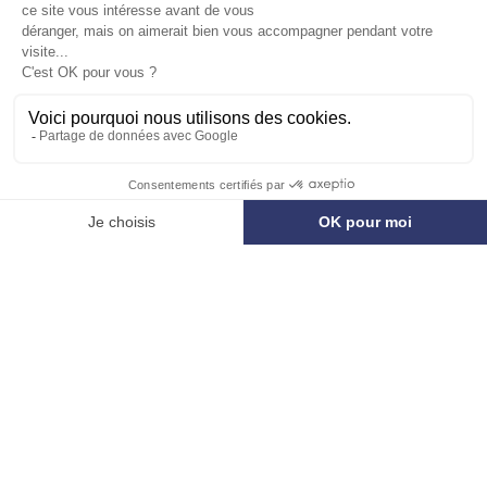
B’CoWorker ouvre un nouveau
centre de coworking à Lille (59)
Lire l’article
LE GROUPE
FSDV est un industriel de
l’immobilier coté sur Euronext Paris.
Entreprise familiale indépendante, le
groupe déploie un modèle intégré
unique et innovant au service des