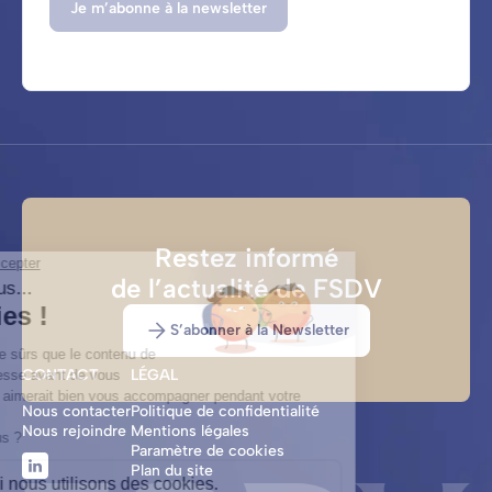
Je m’abonne à la newsletter
Restez informé
de l’actualité de FSDV
S’abonner à la Newsletter
CONTACT
LÉGAL
Nous contacter
Politique de confidentialité
Nous rejoindre
Mentions légales
Paramètre de cookies
LinkedIn
Plan du site