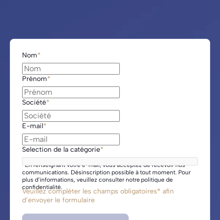
«
*
»
Nom
*
indique
les
Prénom
*
champs
nécessaires
Société
*
E-mail
*
Selection de la catégorie
*
*
En renseignant votre e-mail, vous acceptez de recevoir nos
communications. Désinscription possible à tout moment. Pour
plus d’informations, veuillez consulter notre politique de
confidentialité.
Veuillez compléter les champs obligatoires* afin
d’envoyer le formulaire