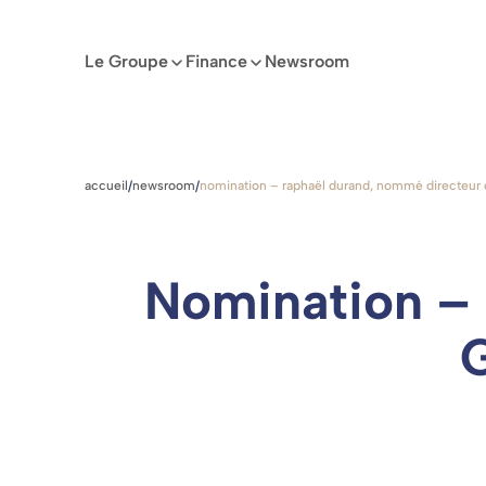
Le Groupe
Finance
Newsroom
Passer
au
contenu
accueil
newsroom
nomination – raphaël durand, nommé directeur g
/
/
Nomination –