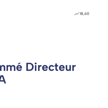
18,60
Cotation
mmé Directeur
A