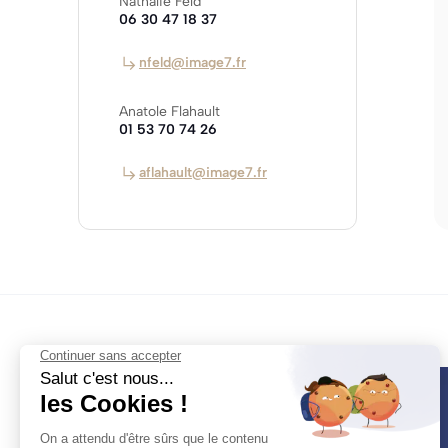
Nathalie Feld
06 30 47 18 37
nfeld@image7.fr
Anatole Flahault
01 53 70 74 26
aflahault@image7.fr
Restez informé