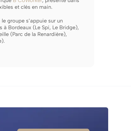
marque
B’CoWorker
, présente dans
xibles et clés en main.
 le groupe s’appuie sur un
ns à Bordeaux (Le Spi, Le Bridge),
ille (Parc de la Renardière),
).