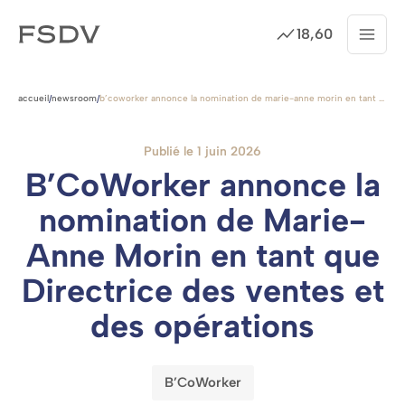
18,60
Menu
Cotation
Passer
au
accueil
newsroom
b’coworker annonce la nomination de marie-anne morin en tant que directrice des ventes et des opérations
/
/
contenu
Publié le 1 juin 2026
B’CoWorker annonce la
nomination de Marie-
Anne Morin en tant que
Directrice des ventes et
des opérations
B’CoWorker