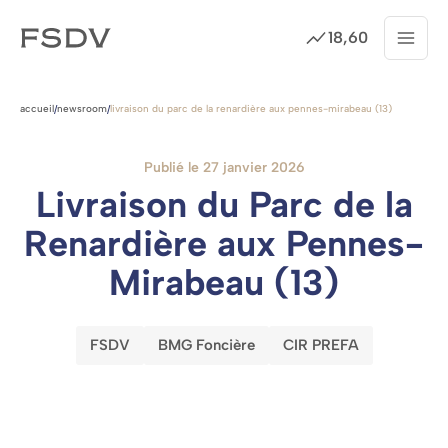
18,60
Menu
Cotation
Passer
au
accueil
newsroom
livraison du parc de la renardière aux pennes-mirabeau (13)
/
/
contenu
Publié le 27 janvier 2026
Livraison du Parc de la
Renardière aux Pennes-
Mirabeau (13)
FSDV
BMG Foncière
CIR PREFA