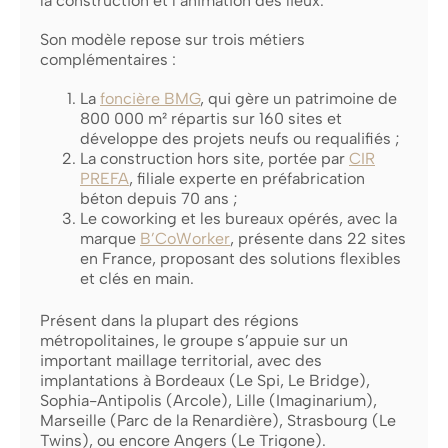
la construction et l’animation des lieux.
Son modèle repose sur trois métiers
complémentaires :
La
f
oncière BMG
, qui gère un patrimoine de
800 000 m² répartis sur 160 sites et
développe des projets neufs ou requalifiés ;
La construction hors site, portée par
CIR
PREFA
, filiale experte en préfabrication
béton depuis 70 ans ;
Le coworking et les bureaux opérés, avec la
marque
B’CoWorker
, présente dans 22 sites
en France, proposant des solutions flexibles
et clés en main.
Présent dans la plupart des régions
métropolitaines, le groupe s’appuie sur un
important maillage territorial, avec des
implantations à Bordeaux (Le Spi, Le Bridge),
Sophia-Antipolis (Arcole), Lille (Imaginarium),
Marseille (Parc de la Renardière), Strasbourg (Le
Twins), ou encore Angers (Le Trigone).