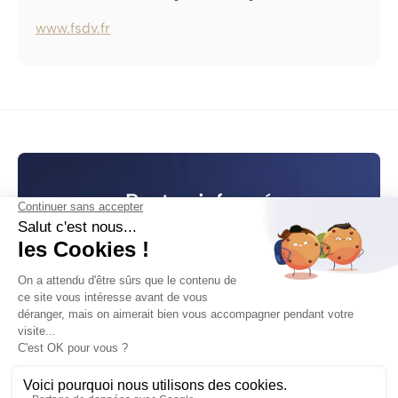
www.fsdv.fr
Restez informé
de l’actualité de FSDV
S’abonner à la Newsletter
CONTACT
LÉGAL
Nous contacter
Politique de confidentialité
Nous rejoindre
Mentions légales
Paramètre de cookies
LinkedIn
Plan du site